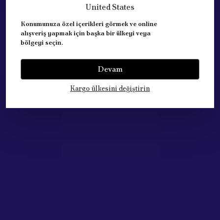
United States
Konumunuza özel içerikleri görmek ve online
KALİTELİ ÜRÜN.
alışveriş yapmak için başka bir ülkeyi veya
bölgeyi seçin.
REFERANS: 8200079112
Devam
Kargo ülkesini değiştirin
Yorumlar
Yorum Yap
Bu ürün için henüz yorum yapılmamış.
Çok Satan Ürünlerimiz