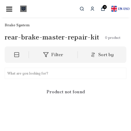
0
EN
-
USD
Brake System
rear-brake-master-repair-kit
0
product
Filter
Sort by
Product not found