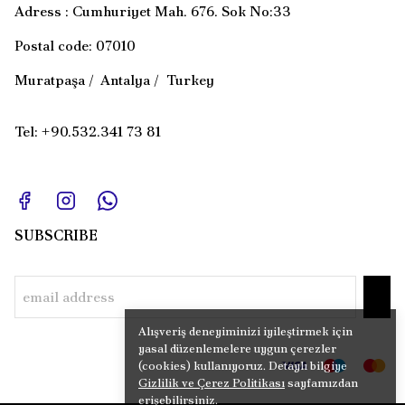
Adress : Cumhuriyet Mah. 676. Sok No:33
Postal code: 07010
Muratpaşa / Antalya / Turkey
Tel: +90.532.341 73 81
SUBSCRIBE
Alışveriş deneyiminizi iyileştirmek için
yasal düzenlemelere uygun çerezler
(cookies) kullanıyoruz. Detaylı bilgiye
Gizlilik ve Çerez Politikası
sayfamızdan
erişebilirsiniz.