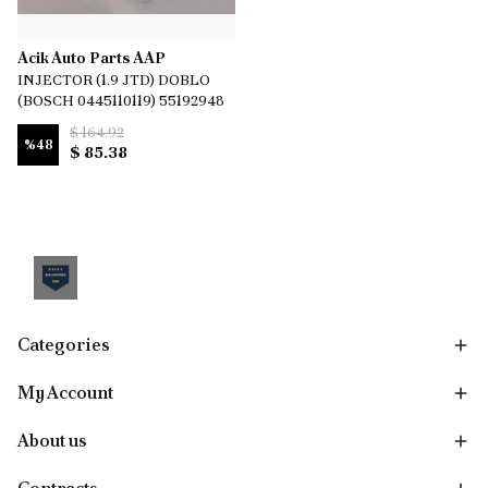
Acik Auto Parts AAP
INJECTOR (1.9 JTD) DOBLO
(BOSCH 0445110119) 55192948
$ 164.92
%
48
$ 85.38
Categories
My Account
About us