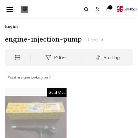
0
EN
-
USD
Engine
engine-injection-pump
1
product
Filter
Sort by
Sold Out