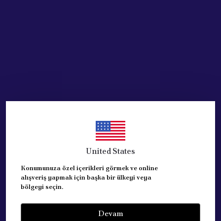
Acik Auto Parts
Acik Auto Parts
FIAT LİNEA PUNTO için
DACIA Lodgy Kalorifer
KALORİFER
Havalandırma Izgarası
HAVALANDIRMA
Difuzor ( Krom )
IZGARASI YAN SOL
₺ 1,123.70
%
33
₺ 757.23
₺ 954.31
%
47
₺ 503.12
United States
SEPETE EKLE
Konumunuza özel içerikleri görmek ve online
SEPETE EKLE
alışveriş yapmak için başka bir ülkeyi veya
bölgeyi seçin.
Devam