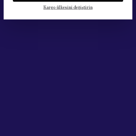
Kargo ülkesini değiştirin
Kategoriler
Hesabım
Hakkımızda
Sözleşmeler
Adres: Cumhuriyet Mh. 676. Sok No:33
Muratpaşa / ANTALYA
Tel: +90.532.341 73 81