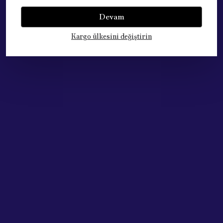
Bu ürün için henüz yorum yapılmamış.
Devam
Kargo ülkesini değiştirin
Çok Satan Ürünlerimiz
Acik Auto Parts
Acik Auto Parts
PEUGEOT BİPPER SOL ÖN CAM KRİKOSU- ELEKTİRİKLİ 9221.HE
RENAULT CLİO 4 VİTES KÖRÜĞÜ ( SİYAH CERCEVELI ) 969357916R
₺ 6,718.99
₺ 1,123.70
%
25
%
42
₺ 5,038.41
₺ 655.59