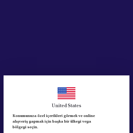
SEPETE EKLE
HEMEN AL
Ürün Açıklaması
PALİO ALBEA 2003 MODEL SAG ÖN ÇAMURLUK
ORJİNAL PARCADIR-OPAR
REFERANS: 46792547
United States
Konumunuza özel içerikleri görmek ve online
alışveriş yapmak için başka bir ülkeyi veya
bölgeyi seçin.
Yorumlar
Yorum Yap