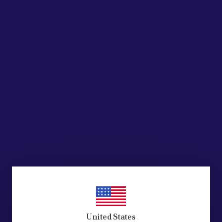
o Parts
ZAFIRA,CORSA
N AIRBAG
AH 1242350
701.14
465.85
 EKLE
United States