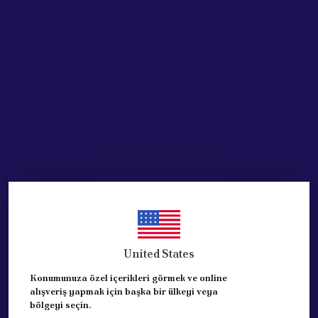
Stoğa Gelince Haber Ver
Ürün Açıklaması
PEUGEOT PARTNER, CİTROEN BERLİNGO SAĞ YAN DUVAR SACI
CAMLI VE TEK KAPILI , KOMPLE YAN SAC
ORJİNAL ÜRÜNDÜR
REFERANS: 8500.FZ
United States
Konumunuza özel içerikleri görmek ve online
alışveriş yapmak için başka bir ülkeyi veya
bölgeyi seçin.
Yorumlar
Yorum Yap