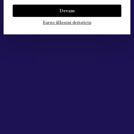
Devam
Bu ürün için henüz yorum yapılmamış.
Kargo ülkesini değiştirin
Çok Satan Ürünlerimiz
Acik Auto Parts
Acik Auto Parts
DEVIRDAIM SU POMPASI PEUGEOT CİTROEN (1.4 HDI) 1609417380
Bosch H7 12V 55W Far Ampülü 2 Adet Set
₺ 2,196.59
₺ 477.77
%
31
%
25
₺ 1,519.54
₺ 357.73