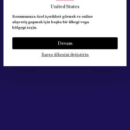
EŞDEĞER ve KALİTELİ ÜRÜN.
United States
KALE MARKA BALATA
Konumunuza özel içerikleri görmek ve online
SAG ve SOL ARKA TEKER BALATALARINI İÇERMEKTEDİR.
alışveriş yapmak için başka bir ülkeyi veya
bölgeyi seçin.
REFERANS: 4254.29
Devam
Kargo ülkesini değiştirin
Yorumlar
Yorum Yap
Bu ürün için henüz yorum yapılmamış.
Çok Satan Ürünlerimiz