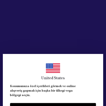
SEPETE EKLE
HEMEN AL
Ürün Açıklaması
PEUGEOT 206 SOL SİS FARI
ORJİNAL PEUGEOT MALIDIR.
REFERANS:6204.T1
1998-2009 MODELLER ARASI UYUMLUDUR.
United States
Konumunuza özel içerikleri görmek ve online
Yorumlar
alışveriş yapmak için başka bir ülkeyi veya
Yorum Yap
bölgeyi seçin.
Bu ürün için henüz yorum yapılmamış.