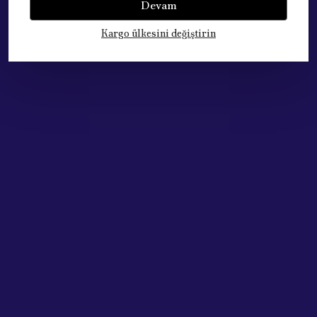
Devam
Kargo ülkesini değiştirin
Çok Satan Ürünlerimiz
Acik Auto Parts
Acik Auto Parts
FIAT LINEA Çamurluk Sinyali 2007 - 2015 (51717793)
PEUGEOT 301 Karter Muhafazası (2012 - 2019 ) 7013C1.12
₺ 389.63
₺ 2,817.75
%
36
%
10
₺ 249.02
₺ 2,535.40