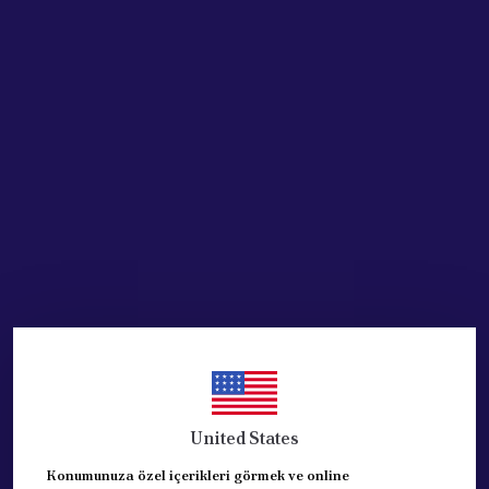
SEPETE EKLE
HEMEN AL
Ürün Açıklaması
PEUGEOT 206 ÖN TAMPON
ORJİNAL PEUGEOT MALIDIR.
SİSLİ VE BOYANIR TİPDİR.
FAR FISKIYESİZ MODELDİR.
KESİNLİKLE ÇİN MALI TAYVAN MALI DEĞİLDİR.
206 YENİ MODEL İÇİN UYGUNDUR.
SİYAH KUŞAKLI MODEL.
United States
REFERANS: 7401.N3
Konumunuza özel içerikleri görmek ve online