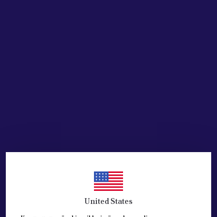
SEPETE EKLE
HEMEN AL
Ürün Açıklaması
PEUGEOT-CİTROEN Arka Cam Silme Süpürge
ARKA CAM SİLECEK :
106/206/307/308/Partner/Berlingo/Saxo/C3/208/Ju
Sadece silecek süpürgesi.
Kaliteli ürün.
United States
Referans:6426.LV+6423.92