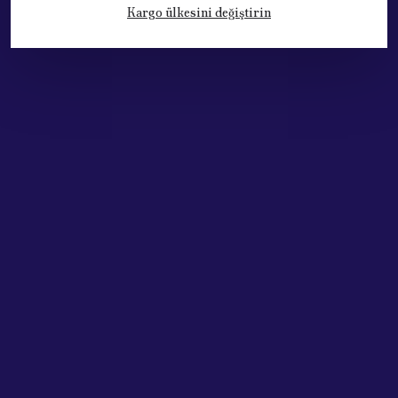
Kargo ülkesini değiştirin
Kategoriler
Hesabım
Hakkımızda
Sözleşmeler
Adres: Cumhuriyet Mh. 676. Sok No:33
Muratpaşa / ANTALYA
Tel: +90.532.341 73 81
ABONE OL