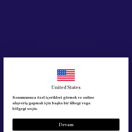
Acik Auto Parts
Acik Auto Parts
PEUGEOT CITROEN ON
Cam Su Fiskiye Motoru
CAM SU FISKIYE POMPA
Tempra Tipo Palıo Doblo
MOTORU TEK CIKIS
Çift Çıkış
₺ 817.83
₺ 1,004.99
%
14
%
17
₺ 700.83
₺ 836.94
United States
SEPETE EKLE
SEPETE EKLE
Konumunuza özel içerikleri görmek ve online
alışveriş yapmak için başka bir ülkeyi veya
bölgeyi seçin.
Devam