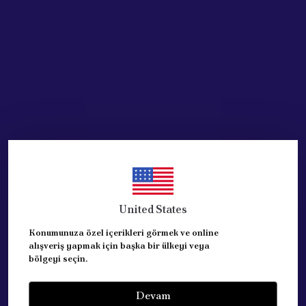
Acik Auto Parts
Acik Auto Parts
FIAT UNO için ÖN CAM
Arka Silecek Motor Dişlisi
SİLECEK MOTORU 12V (
Ford Connect -106 Diş (
1983 - 2000 ) OEM :
2002-2013 )
77998170
₺ 500.82
%
40
₺ 299.14
₺ 4,500.00
%
23
₺ 3,450.00
United States
SEPETE EKLE
Konumunuza özel içerikleri görmek ve online
SEPETE EKLE
alışveriş yapmak için başka bir ülkeyi veya
bölgeyi seçin.
Devam