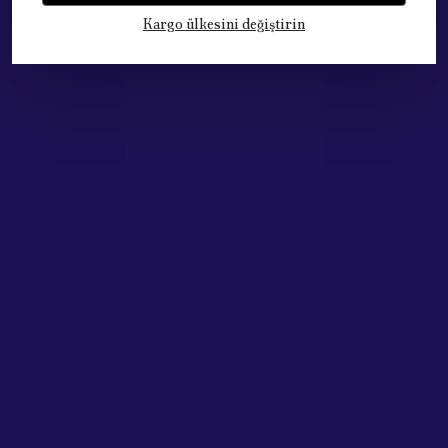
Kargo ülkesini değiştirin
Kategoriler
Hesabım
Hakkımızda
Sözleşmeler
Adres: Cumhuriyet Mh. 676. Sok No:33
Muratpaşa / ANTALYA
Tel: +90.532.341 73 81