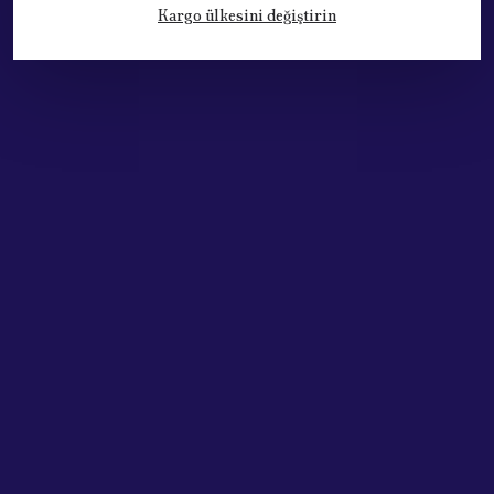
Kargo ülkesini değiştirin
Kategoriler
Hesabım
Hakkımızda
Sözleşmeler
Adres: Cumhuriyet Mh. 676. Sok No:33
Muratpaşa / ANTALYA
Tel: +90.532.341 73 81
ABONE OL