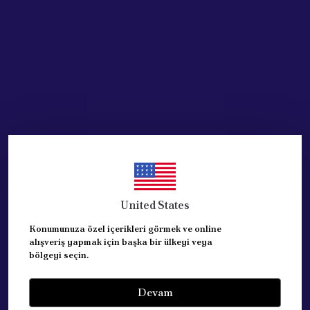
Acik Auto Parts
FIAT Linea Punto Fiorino
Bipper Nemo Oto Teyp Tuş
Takımı Set
₺ 1,123.70
%
42
₺ 655.59
United States
SEPETE EKLE
Konumunuza özel içerikleri görmek ve online
alışveriş yapmak için başka bir ülkeyi veya
bölgeyi seçin.
Devam