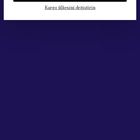
Kargo ülkesini değiştirin
Kategoriler
Hesabım
Hakkımızda
Sözleşmeler
Adres: Cumhuriyet Mh. 676. Sok No:33
Muratpaşa / ANTALYA
Tel: +90.532.341 73 81