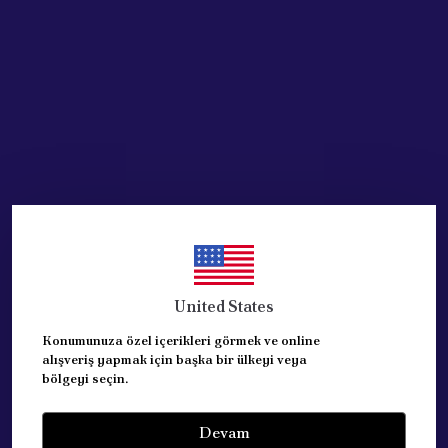
Acik Auto Parts
Acik Auto Parts
FAR AYAR MOTORU
FAR AMPÜLÜ H7 (
106/206/306/406/SAXO/PARTNER
12V=55W )( H7=FAR )(
DW8 6224.C0
H7=PX26D ) PEUGEOT
CİTROEN
₺ 3,285.89
%
54
₺ 1,519.54
₺ 357.73
%
40
₺ 213.68
United States
STOKTA YOK
Konumunuza özel içerikleri görmek ve online
SEPETE EKLE
alışveriş yapmak için başka bir ülkeyi veya
bölgeyi seçin.
Devam