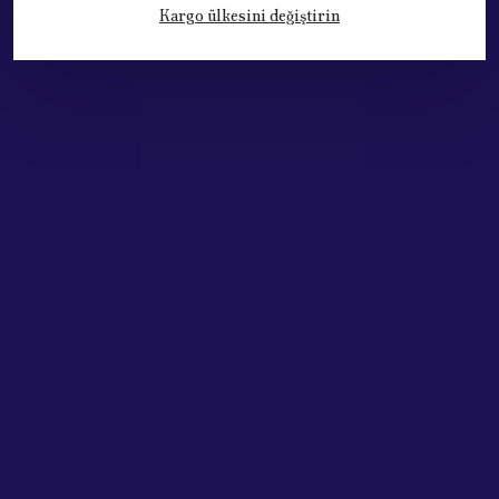
Kargo ülkesini değiştirin
Kategoriler
Hesabım
Hakkımızda
Sözleşmeler
Adres: Cumhuriyet Mh. 676. Sok No:33
Muratpaşa / ANTALYA
Tel: +90.532.341 73 81
ABONE OL