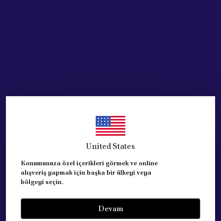
Acik Auto Parts
KAPI TUTAMAGI ON SOL
GOLF BORA PASSAT SIYAH
3B1867171E
₺ 1,067.23
%
53
₺ 503.12
United States
STOKTA YOK
Konumunuza özel içerikleri görmek ve online
alışveriş yapmak için başka bir ülkeyi veya
bölgeyi seçin.
Devam