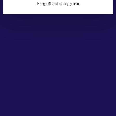
Kargo ülkesini değiştirin
Kategoriler
Hesabım
Hakkımızda
Sözleşmeler
Adres: Cumhuriyet Mh. 676. Sok No:33
Muratpaşa / ANTALYA
Tel: +90.532.341 73 81
ABONE OL