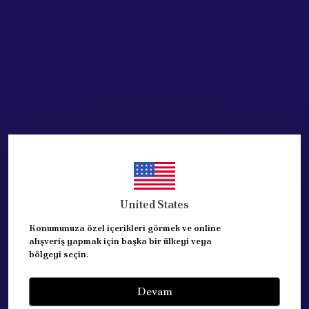
Acik Auto Parts
Acik Auto Parts
Fiat Albea Anten Dibi Tabanı
PEUGEOT 106 206 306 406
(51718857)
407 EXPERT PARTNER
ANTEN TABANI
₺ 806.13
%
13
₺ 700.83
₺ 817.83
%
14
₺ 700.83
United States
SEPETE EKLE
SEPETE EKLE
Konumunuza özel içerikleri görmek ve online
alışveriş yapmak için başka bir ülkeyi veya
bölgeyi seçin.
Devam