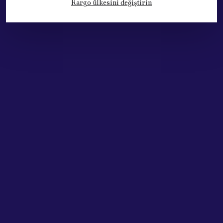
Kargo ülkesini değiştirin
Kategoriler
Hesabım
Hakkımızda
Sözleşmeler
Adres: Cumhuriyet Mh. 676. Sok No:33
Muratpaşa / ANTALYA
Tel: +90.532.341 73 81
ABONE OL