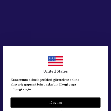
Acik Auto Parts
Ford Focus Anten Çubuğu
Kısa Tip (97GP18A886AB)
₺ 583.83
%
10
₺ 525.33
United States
SEPETE EKLE
Konumunuza özel içerikleri görmek ve online
alışveriş yapmak için başka bir ülkeyi veya
bölgeyi seçin.
Devam