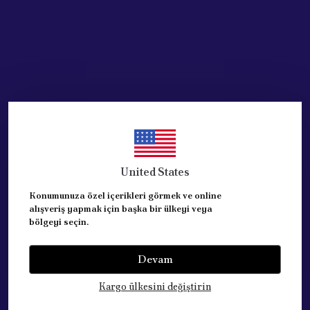
Acik Auto Parts
Acik Auto Parts
Bosch H4 12V 60/55W Far
Bosch H7 12V 55W Far
Ampülü 2 Adet Set
Ampülü 2 Adet Set
₺ 502.56
₺ 477.77
%
14
%
25
₺ 433.58
₺ 357.73
United States
SEPETE EKLE
SEPETE EKLE
Konumunuza özel içerikleri görmek ve online
alışveriş yapmak için başka bir ülkeyi veya
bölgeyi seçin.
Devam
Kargo ülkesini değiştirin