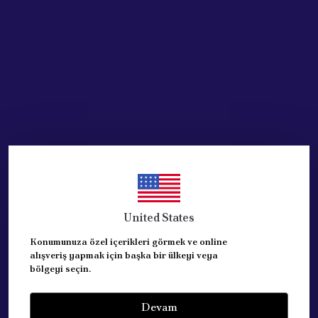
Acik Auto Parts
Acik Auto Parts
PEUGEOT PARTNER 2
GERGİ RULMANI
ALTERNATÖR GERGİ
KOMPLE
RULMANI KOMPLE
DOBLO/FİORİNO/LİNEA
5751.94
1.3 55244469
₺ 3,758.24
₺ 2,253.06
%
18
%
21
₺ 3,100.08
₺ 1,773.65
United States
Konumunuza özel içerikleri görmek ve online
SEPETE EKLE
SEPETE EKLE
alışveriş yapmak için başka bir ülkeyi veya
bölgeyi seçin.
Devam