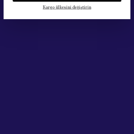
Kargo ülkesini değiştirin
Kategoriler
Hesabım
Hakkımızda
Sözleşmeler
Adres: Cumhuriyet Mh. 676. Sok No:33
Muratpaşa / ANTALYA
Tel: +90.532.341 73 81