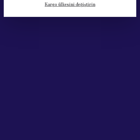
Kargo ülkesini değiştirin
Kategoriler
Hesabım
Hakkımızda
Sözleşmeler
Adres: Cumhuriyet Mh. 676. Sok No:33
Muratpaşa / ANTALYA
Tel: +90.532.341 73 81
ABONE OL