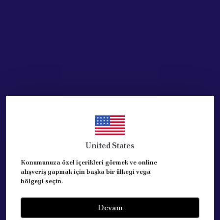
Acik Auto Parts
Peugeot Citroen Depo
Şamandıra Kapağı ve
Contası 9633283880
₺ 500.82
%
34
₺ 332.76
United States
SEPETE EKLE
Konumunuza özel içerikleri görmek ve online
alışveriş yapmak için başka bir ülkeyi veya
bölgeyi seçin.
Devam