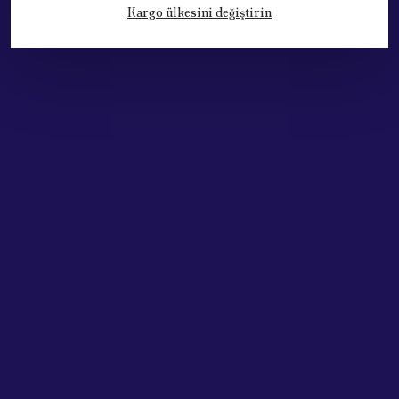
Kargo ülkesini değiştirin
Kategoriler
Hesabım
Hakkımızda
Sözleşmeler
Adres: Cumhuriyet Mh. 676. Sok No:33
Muratpaşa / ANTALYA
Tel: +90.532.341 73 81
ABONE OL