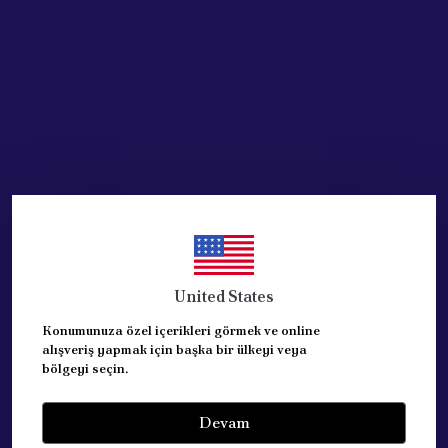
Acik Auto Parts
TOFAŞ SERÇE MURAT 124
BENZİN DEPOSU
85002109
₺ 3,382.41
%
25
₺ 2,535.96
United States
STOKTA YOK
Konumunuza özel içerikleri görmek ve online
alışveriş yapmak için başka bir ülkeyi veya
bölgeyi seçin.
Devam