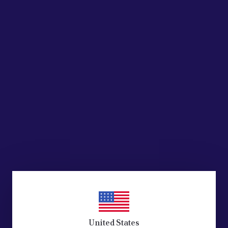
o Parts
O PEUGEOT
 YAG ÇUBUK
 99441398
836.94
668.87
 EKLE
United States