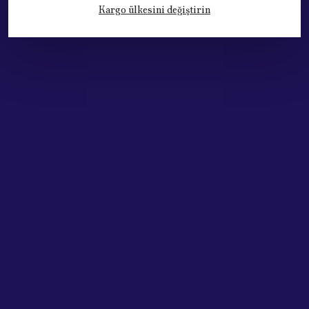
Kargo ülkesini değiştirin
Kategoriler
Hesabım
Hakkımızda
Sözleşmeler
Adres: Cumhuriyet Mh. 676. Sok No:33
Muratpaşa / ANTALYA
Tel: +90.532.341 73 81
ABONE OL