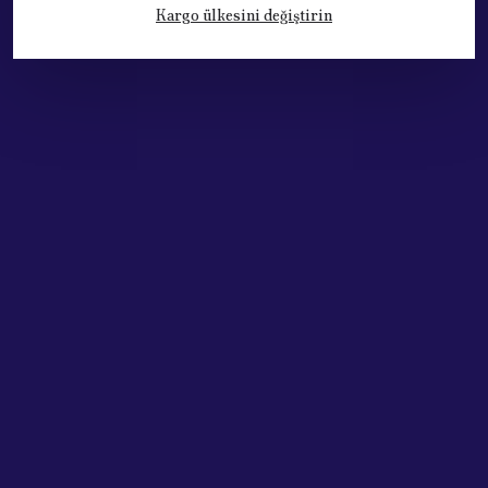
Kargo ülkesini değiştirin
Kategoriler
Hesabım
Hakkımızda
Sözleşmeler
Adres: Cumhuriyet Mh. 676. Sok No:33
Muratpaşa / ANTALYA
Tel: +90.532.341 73 81
ABONE OL