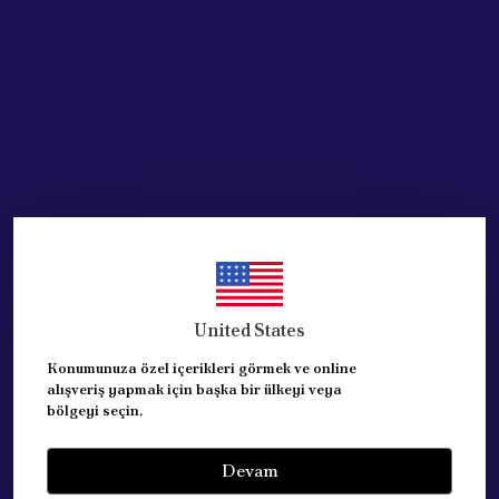
Acik Auto Parts
ENJEKTÖR ( 1.9JTD )
DOBLO ( BOSCH-
0445110119) 55192948
₺ 7,843.38
%
48
₺ 4,060.60
United States
STOKTA YOK
Konumunuza özel içerikleri görmek ve online
alışveriş yapmak için başka bir ülkeyi veya
bölgeyi seçin.
Devam