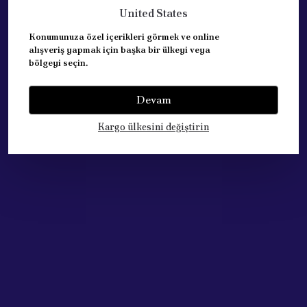
United States
Konumunuza özel içerikleri görmek ve online
alışveriş yapmak için başka bir ülkeyi veya
bölgeyi seçin.
Acik Auto Parts
Acik Auto Parts
Bosch Peugeot 306 / Buji (
Ngk Hyundai Accent Era 1.4
FR6DC ) 5960.J5
Devam
1.6 Buji 4 ADET (Bkr5Es-11)
₺ 500.82
₺ 1,123.70
Kargo ülkesini değiştirin
%
34
%
26
₺ 332.76
₺ 836.94
SEPETE EKLE
SEPETE EKLE