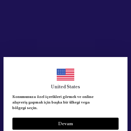
Acik Auto Parts
Acik Auto Parts
BENZİN GÖSTERGESİ
BASINC SENSORU (
TOFAŞ DOĞAN 88
ALBEA+SIENA+MAREA=
99000362
FIAT ) 71732447
₺ 931.73
₺ 3,382.41
%
51
%
25
₺ 452.30
₺ 2,535.96
United States
STOKTA YOK
SEPETE EKLE
Konumunuza özel içerikleri görmek ve online
alışveriş yapmak için başka bir ülkeyi veya
bölgeyi seçin.
Devam