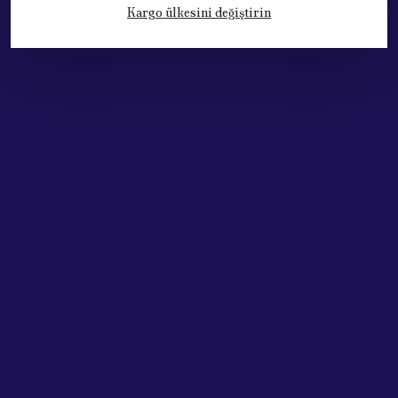
Kargo ülkesini değiştirin
Kategoriler
Hesabım
Hakkımızda
Sözleşmeler
Adres: Cumhuriyet Mh. 676. Sok No:33
Muratpaşa / ANTALYA
Tel: +90.532.341 73 81
ABONE OL