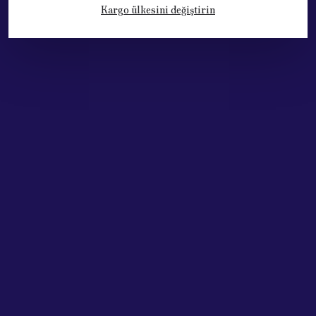
Kargo ülkesini değiştirin
Kategoriler
Hesabım
Hakkımızda
Sözleşmeler
Adres: Cumhuriyet Mh. 676. Sok No:33
Muratpaşa / ANTALYA
Tel: +90.532.341 73 81
ABONE OL