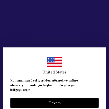
Acik Auto Parts
VW Transporter T5 Touareg
1 için Basınç Ayar Valf
Kapağı
₺ 668.87
%
15
₺ 568.03
United States
SEPETE EKLE
Konumunuza özel içerikleri görmek ve online
alışveriş yapmak için başka bir ülkeyi veya
bölgeyi seçin.
Devam