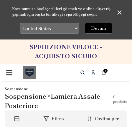
Konumunuza özel içerikleri görmek ve online alışveriş
yapmak için başka bir ülkeyi veya bölgeyi seçin.
Devam
SPEDIZIONE VELOCE -
ACQUISTO SICURO
0
Sospensione
Sospensione>Lamiera Assale
0
prodotto
Posteriore
Filtro
Ordina per