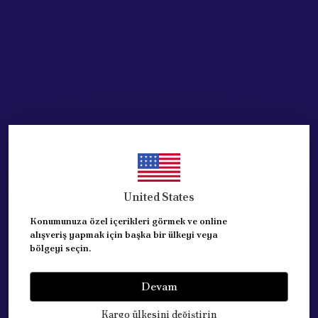
Acik Auto Parts
Acik Auto Parts
PEUGEOT 206 FREN
PEUGEOT PARTNER Fren
MÜŞÜRÜ 4534.40
Müşürü 2002 - 2008
(453444)
₺ 671.97
%
33
₺ 452.30
₺ 841.37
%
40
United States
₺ 503.12
Konumunuza özel içerikleri görmek ve online
SEPETE EKLE
alışveriş yapmak için başka bir ülkeyi veya
SEPETE EKLE
bölgeyi seçin.
Devam
Tükendi
Kargo ülkesini değiştirin