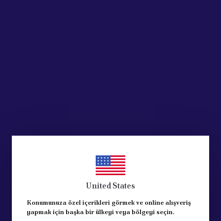
Ürün Açıklaması
1.6 ) -- HARARET MÜŞÜRÜ- MAVİ
UN
United States
Konumunuza özel içerikleri görmek ve online alışveriş
yapmak için başka bir ülkeyi veya bölgeyi seçin.