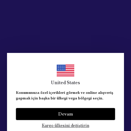
Ürün Açıklaması
ADIR
United States
Konumunuza özel içerikleri görmek ve online alışveriş
yapmak için başka bir ülkeyi veya bölgeyi seçin.
Devam
Kargo ülkesini değiştirin