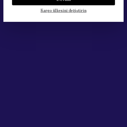
Kargo ülkesini değiştirin
Çok Satan Ürünlerimiz
Acik Auto Parts
Acik Auto Parts
BALATA ON ( 206=PEUGEOT=01- ) SEKMANLI TIP ( 131X48X18)
VİTES KÖRÜĞÜ PEUGEOT PARTNER M59 ( SİYAH DERİ) 7589.G3
₺ 1,575.45
₺ 841.37
%
36
%
46
₺ 1,011.33
₺ 452.30