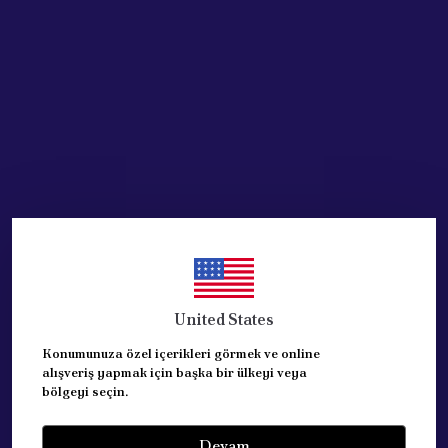
Stoğa Gelince Haber Ver
Ürün Açıklaması
FIAT PALİO ALBEA 2006 SONRASI SAĞ ON ÇAMURLUK
ORJİNAL OPAR ÜRÜNÜDÜR.
REFERANS: 51754775
United States
Konumunuza özel içerikleri görmek ve online
Yorumlar
Yorum Yap
alışveriş yapmak için başka bir ülkeyi veya
bölgeyi seçin.
Bu ürün için henüz yorum yapılmamış.
Devam