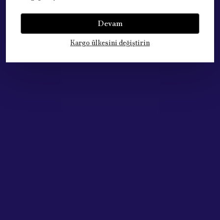
Yorumlar
Yorum Yap
Devam
Bu ürün için henüz yorum yapılmamış.
Kargo ülkesini değiştirin
Çok Satan Ürünlerimiz
Acik Auto Parts
Acik Auto Parts
PEUGEOT CITROEN için FREN PEDAL LASTİĞİ KULAKLI 4504.12
PEUGEOT 307 Silecek Fıskiye Memesi Ön 2001 - 2008 (6438H4)