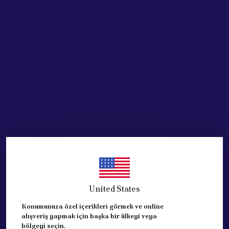
SEPETE EKLE
HEMEN AL
Ürün Açıklaması
VİTES ÇUBUK TOPUZU FIAT PALİO, ALBEA
EŞDEĞER ve KALİTELİ
5 VITES UYUMLU.
OEM: 735318915
REFERANS:735318915
United States
Konumunuza özel içerikleri görmek ve online
alışveriş yapmak için başka bir ülkeyi veya
bölgeyi seçin.