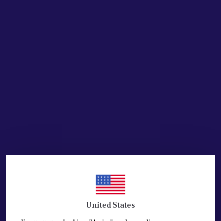
Stoğa Gelince Haber Ver
Ürün Açıklaması
Sol Ön Kapı İç Kilidi Elektrikli-LANCİA ORJİNAL ÜRÜNDÜR.
Opar marka orijinal yedek parçadır.
Doblo 2000-2011
REFERANS: 51707114-ESKİ NUMARA
YENİ REFERANS: 51843471
United States