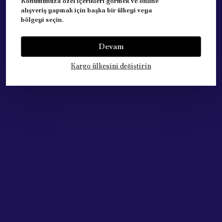
Konumunuza özel içerikleri görmek ve online
alışveriş yapmak için başka bir ülkeyi veya
bölgeyi seçin.
Devam
Yorumlar
Yorum Yap
Kargo ülkesini değiştirin
Bu ürün için henüz yorum yapılmamış.
Çok Satan Ürünlerimiz