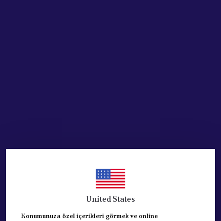
Stoğa Gelince Haber Ver
Ürün Açıklaması
51755706 Radyatör Alt Sacı 2005-2009 MODELLER
ARASI
51755706 Radyatör Alt Sacı
Orjinal üründür
Marka: ORJINAL
Stok Kodu:51755706O
United States
Konumunuza özel içerikleri görmek ve online