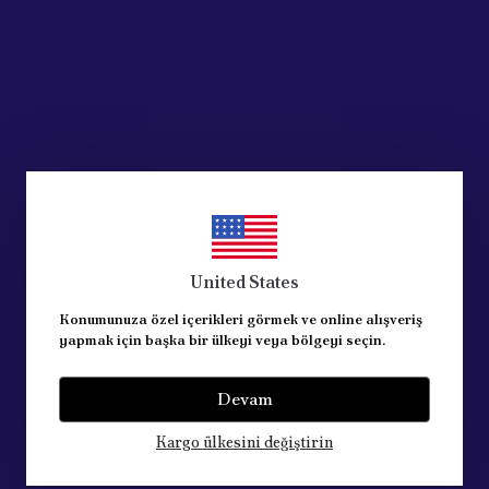
Ürün Açıklaması
TA TAMPONDUR
RDIR.
DÜR
United States
Konumunuza özel içerikleri görmek ve online alışveriş
yapmak için başka bir ülkeyi veya bölgeyi seçin.
Devam
Kargo ülkesini değiştirin