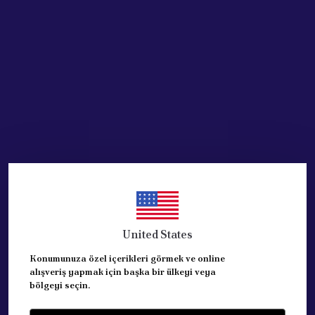
Stoğa Gelince Haber Ver
Ürün Açıklaması
SAĞ Ön Çamurluk (Sinyal Delikli) 1.6 motorlu araçlara uygundur.
MUADİL ÜRÜNDÜR.
Fiat Brava 1995-2003
Fiat Bravo 1995-2003 UYUMLUDUR.
United States
Konumunuza özel içerikleri görmek ve online
alışveriş yapmak için başka bir ülkeyi veya
Yorumlar
Yorum Yap
bölgeyi seçin.
Bu ürün için henüz yorum yapılmamış.