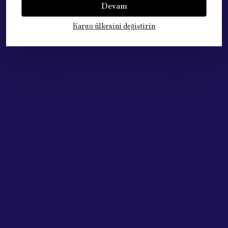
Devam
Kargo ülkesini değiştirin
Çok Satan Ürünlerimiz
VALEO
Acik Auto Parts
FIAT PALIO DOBLO FİORİNO PUNTO EVO ALBEA LİNEA 1.3 MULTIJET için DEBRİYAJ SETİ 73504529
PASPAS FIAT EGEA TAKIM ( ÖN ve ARKA )
₺ 5,200.00
₺ 2,750.00
%
35
%
29
₺ 3,400.00
₺ 1,950.00