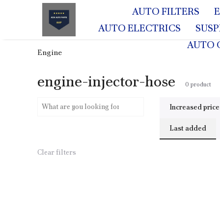
AUTO FILTERS
AUTO ELECTRICS
SUS
AUTO 
Engine
engine-injector-hose
0
product
Increased price
Last added
Clear filters