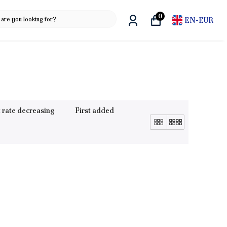
0
EN
-
EUR
 rate decreasing
First added