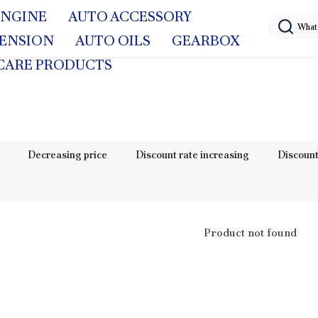
ENGINE
AUTO ACCESSORY
PENSION
AUTO OILS
GEARBOX
CARE PRODUCTS
Decreasing price
Discount rate increasing
Discount
Product not found