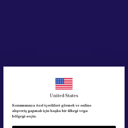
SEPETE EKLE
HEMEN AL
Ürün Açıklaması
DOT3 FREN HİDROLİK YAĞIDIR.
500 ml dir.
FEREDO-VALEO markadır
United States
Konumunuza özel içerikleri görmek ve online
alışveriş yapmak için başka bir ülkeyi veya
Yorumlar
Yorum Yap
bölgeyi seçin.
Bu ürün için henüz yorum yapılmamış.