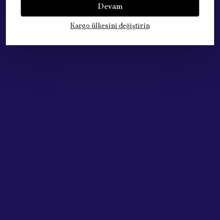
Devam
Kargo ülkesini değiştirin
Çok Satan Ürünlerimiz
Acik Auto Parts
Acik Auto Parts
60686516 Sağ Çamurluk Sinyali - Fiat Egea Alfa Romeo 147 156
PEUGEOT BOXER CITROEN JUMPER 2.2 HDI TURBO INTERCOOLER HORTUMU ORTA 1606660380
₺ 446.09
₺ 2,650.00
%
33
%
30
₺ 299.84
₺ 1,850.00