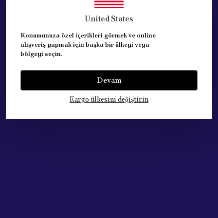
United States
Konumunuza özel içerikleri görmek ve online
alışveriş yapmak için başka bir ülkeyi veya
bölgeyi seçin.
Acik Auto Parts
Acik Auto Parts
FIAT UNO MOTOR
PEUGEOT PARTNER
KAPUTU 4635192K
Devam
MOTOR KAPUTU 03-09
ARASI 7901.K5
₺ 4,764.18
Kargo ülkesini değiştirin
%
41
₺ 2,789.89
₺ 13,145.70
%
42
₺ 7,618.06
STOKTA YOK
STOKTA YOK
Tükendi
Tükendi