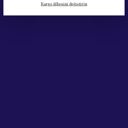
Kargo ülkesini değiştirin
Kategoriler
Hesabım
Hakkımızda
Sözleşmeler
Adres: Cumhuriyet Mh. 676. Sok No:33
Muratpaşa / ANTALYA
Tel: +90.532.341 73 81
ABONE OL