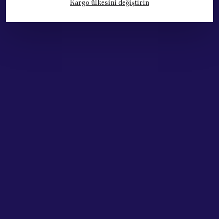
Kargo ülkesini değiştirin
Kategoriler
Hesabım
Hakkımızda
Sözleşmeler
Adres: Cumhuriyet Mh. 676. Sok No:33
Muratpaşa / ANTALYA
Tel: +90.532.341 73 81
ABONE OL