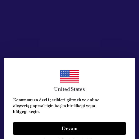
Acik Auto Parts
PEUGEOT 207 Debriyaj Alt
Merkezi (2182E1)
₺ 1,970.72
%
23
₺ 1,519.54
United States
SEPETE EKLE
Konumunuza özel içerikleri görmek ve online
alışveriş yapmak için başka bir ülkeyi veya
bölgeyi seçin.
Devam