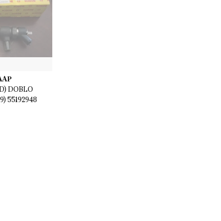
 AAP
TD) DOBLO
9) 55192948