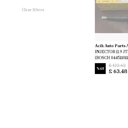
Clear filters
Acik Auto Parts
INJECTOR (1.9 J
(BOSCH 044511011
£ 122.62
%
48
£ 63.48