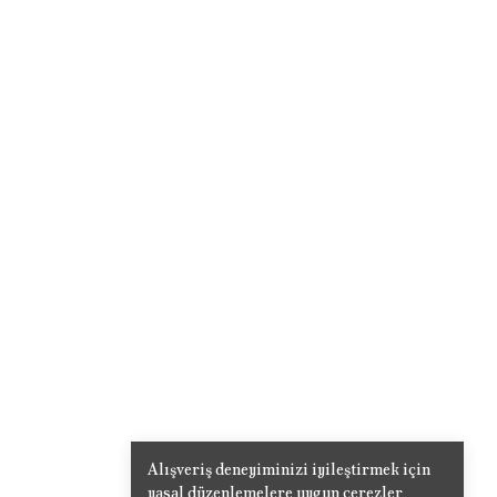
Alışveriş deneyiminizi iyileştirmek için
yasal düzenlemelere uygun çerezler