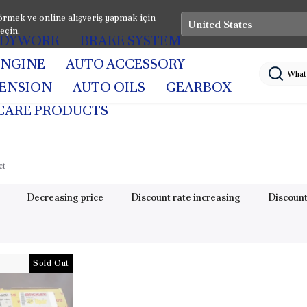
rmek ve online alışveriş yapmak için
eçin.
DYWORK
BRAKE SYSTEM
ENGINE
AUTO ACCESSORY
PENSION
AUTO OILS
GEARBOX
CARE PRODUCTS
ct
Decreasing price
Discount rate increasing
Discount
Sold Out