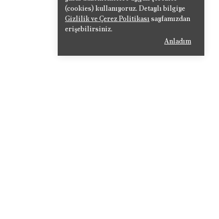
(cookies) kullanıyoruz. Detaylı bilgiye
Gizlilik ve Çerez Politikası
sayfamızdan
erişebilirsiniz.
Anladım
Adress : Cumhuriyet Mah. 676. Sok
No:33
t
Postal code: 07010