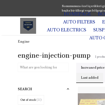
Konumunuza özel içerikleri gö
başka bir ülkeyi veya bölgeyi s
HOMEPAGE
BO
AUTO FILTERS
AUTO ELECTRICS
SUS
AUTO 
Engine
engine-injection-pump
1
produ
Increased price
Last added
SEARCH
Out of stock
( 1 )