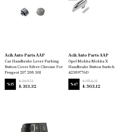
Acik Auto Parts AAP
Acik Auto Parts AAP
Car Handbrake Lever Parking
Opel Mokka Mokka X
Button Cover Silver Chrome For
Handbrake Button Switch
Peugeot 207 208 301
42389776D
₺ 369.73
₺ 954.31
%
15
%
47
₺ 313.32
₺ 503.12