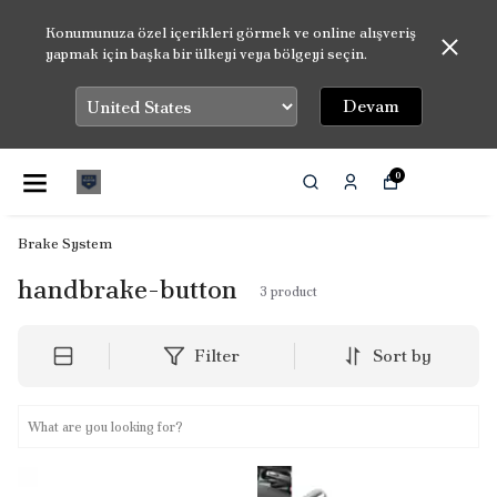
Konumunuza özel içerikleri görmek ve online alışveriş
yapmak için başka bir ülkeyi veya bölgeyi seçin.
Devam
0
Brake System
handbrake-button
3
product
Filter
Sort by