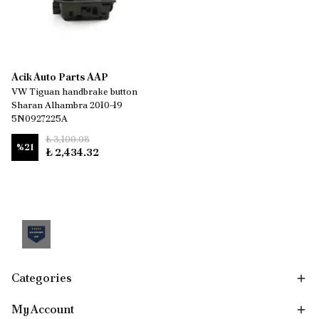
Acik Auto Parts AAP
VW Tiguan handbrake button
Sharan Alhambra 2010–19
5N0927225A
₺ 3,100.08
%
21
₺ 2,434.32
Categories
My Account