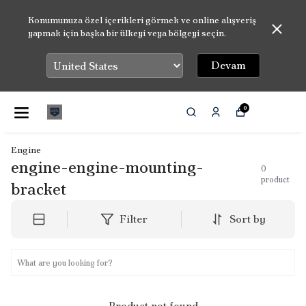
Konumunuza özel içerikleri görmek ve online alışveriş
yapmak için başka bir ülkeyi veya bölgeyi seçin.
Devam
0
Engine
engine-engine-mounting-
0
product
bracket
Filter
Sort by
Product not found