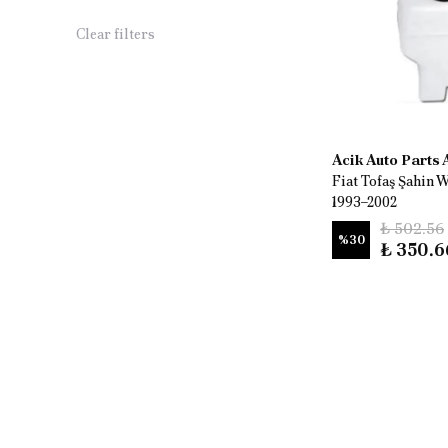
Clear filters
Acik Auto Parts
Fiat Tofaş Şahin 
1993–2002
₺ 502.56
%
30
₺ 350.6