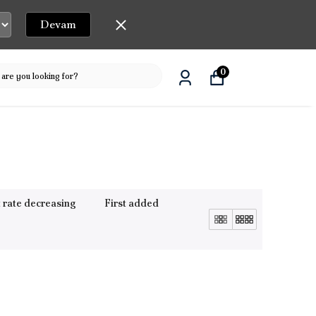
Devam
0
 rate decreasing
First added