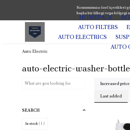
Konumunuza özel içerikleri gö
başka bir ülkeyi veya bölgeyi s
HOMEPAGE
BO
AUTO FILTERS
AUTO ELECTRICS
SUS
AUTO 
Auto Electric
auto-electric-washer-bottle
Increased price
Last added
SEARCH
In stock
( 1 )