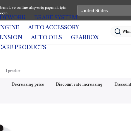
rmek ve online alışveriş yapmak için
eçin.
DYWORK
BRAKE SYSTEM
ENGINE
AUTO ACCESSORY
PENSION
AUTO OILS
GEARBOX
CARE PRODUCTS
1
product
Decreasing price
Discount rate increasing
Discount