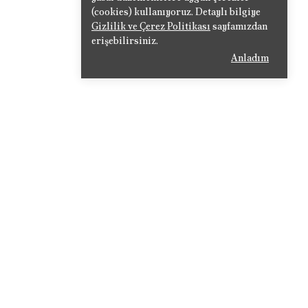
(cookies) kullanıyoruz. Detaylı bilgiye
Gizlilik ve Çerez Politikası
sayfamızdan
erişebilirsiniz.
Anladım
Adress : Cumhuriyet Mah. 676. Sok
No:33
t
Postal code: 07010