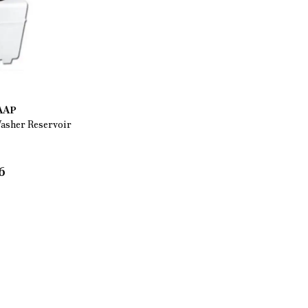
 AAP
Washer Reservoir
6