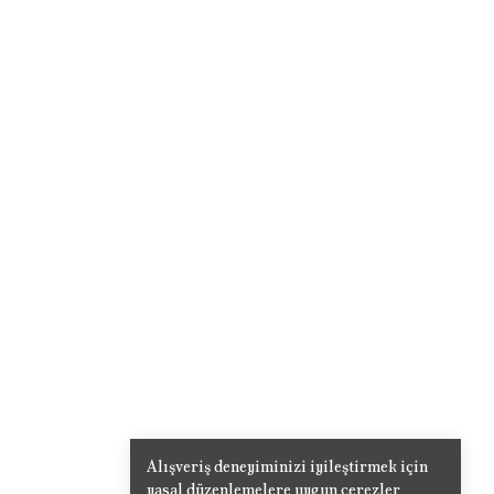
Alışveriş deneyiminizi iyileştirmek için
yasal düzenlemelere uygun çerezler