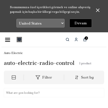
Konumunuza özel içerikleri görmek ve online alışveriş
yapmak için başka bir ülkeyi veya bölgeyi seçin.
Devam
0
Auto Electric
auto-electric-radio-control
1
product
Filter
Sort by